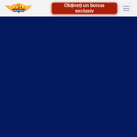
Obțineți un bonus
exclusiv